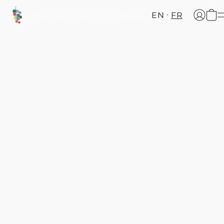
EN
FR