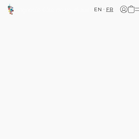
EN
FR