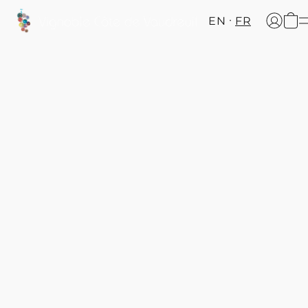
EN
FR