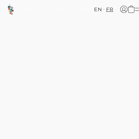
EN
FR