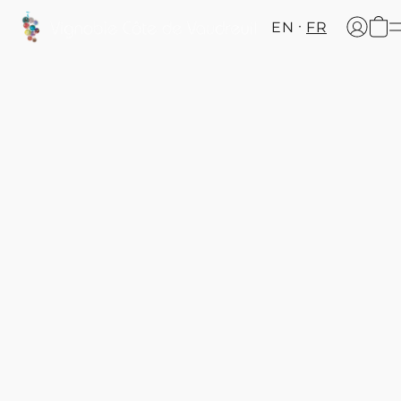
EN
FR